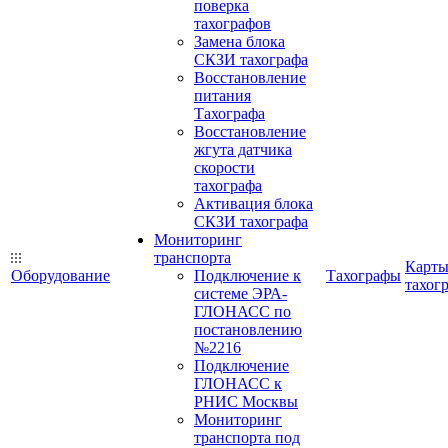
поверка
тахографов
Замена блока
СКЗИ тахографа
Восстановление
питания
Тахографа
Восстановление
жгута датчика
скорости
тахографа
Активация блока
СКЗИ тахографа
Мониторинг
транспорта
Карт
Оборудование
Подключение к
Тахографы
тахог
системе ЭРА-
ГЛОНАСС по
постановлению
№2216
Подключение
ГЛОНАСС к
РНИС Москвы
Мониторинг
транспорта под