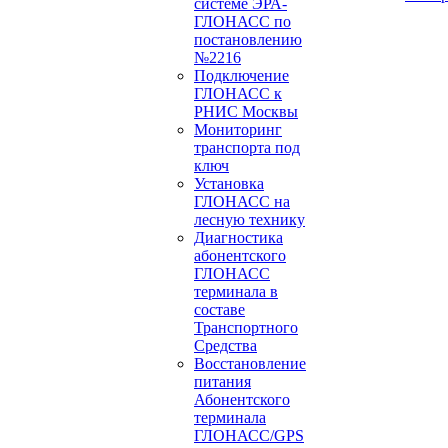
системе ЭРА-
ГЛОНАСС по
постановлению
№2216
Подключение
ГЛОНАСС к
РНИС Москвы
Мониторинг
транспорта под
ключ
Установка
ГЛОНАСС на
лесную технику
Диагностика
абонентского
ГЛОНАСС
терминала в
составе
Транспортного
Средства
Восстановление
питания
Абонентского
терминала
ГЛОНАСС/GPS