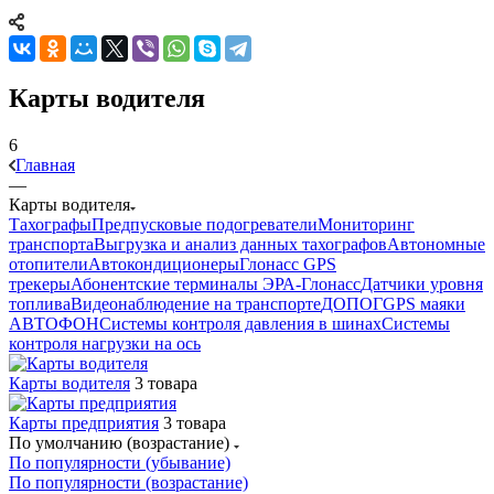
Карты водителя
6
Главная
—
Карты водителя
Тахографы
Предпусковые подогреватели
Мониторинг
транспорта
Выгрузка и анализ данных тахографов
Автономные
отопители
Автокондиционеры
Глонасс GPS
трекеры
Абонентские терминалы ЭРА-Глонасс
Датчики уровня
топлива
Видеонаблюдение на транспорте
ДОПОГ
GPS маяки
АВТОФОН
Системы контроля давления в шинах
Системы
контроля нагрузки на ось
Карты водителя
3 товара
Карты предприятия
3 товара
По умолчанию (возрастание)
По популярности (убывание)
По популярности (возрастание)