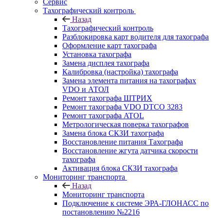
Сервис
Тахографический контроль
Назад
Тахографический контроль
Разблокировка карт водителя для тахографа
Оформление карт тахографа
Установка тахографа
Замена дисплея тахографа
Калибровка (настройка) тахографа
Замена элемента питания на тахографах
VDO и АТОЛ
Ремонт тахографа ШТРИХ
Ремонт тахографа VDO DTCO 3283
Ремонт тахографа ATOL
Метрологическая поверка тахографов
Замена блока СКЗИ тахографа
Восстановление питания Тахографа
Восстановление жгута датчика скорости
тахографа
Активация блока СКЗИ тахографа
Мониторинг транспорта
Назад
Мониторинг транспорта
Подключение к системе ЭРА-ГЛОНАСС по
постановлению №2216