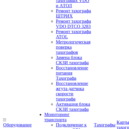
тахографах VDO
и АТОЛ
Ремонт тахографа
ШТРИХ
Ремонт тахографа
VDO DTCO 3283
Ремонт тахографа
ATOL
Метрологическая
поверка
тахографов
Замена блока
СКЗИ тахографа
Восстановление
питания
Тахографа
Восстановление
жгута датчика
скорости
тахографа
Активация блока
СКЗИ тахографа
Мониторинг
транспорта
Карт
Оборудование
Подключение к
Тахографы
тахог