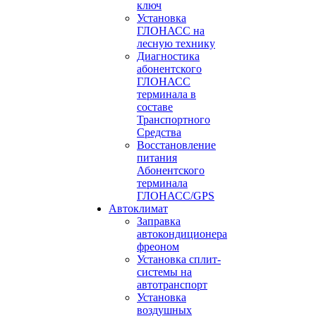
ключ
Установка
ГЛОНАСС на
лесную технику
Диагностика
абонентского
ГЛОНАСС
терминала в
составе
Транспортного
Средства
Восстановление
питания
Абонентского
терминала
ГЛОНАСС/GPS
Автоклимат
Заправка
автокондиционера
фреоном
Установка сплит-
системы на
автотранспорт
Установка
воздушных