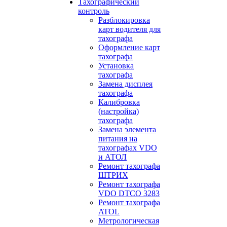
Тахографический
контроль
Разблокировка
карт водителя для
тахографа
Оформление карт
тахографа
Установка
тахографа
Замена дисплея
тахографа
Калибровка
(настройка)
тахографа
Замена элемента
питания на
тахографах VDO
и АТОЛ
Ремонт тахографа
ШТРИХ
Ремонт тахографа
VDO DTCO 3283
Ремонт тахографа
ATOL
Метрологическая