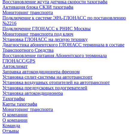
Восстановление жгута датчика скорости тахографа
Активация блока СКЗИ тахографа
Мониторинг транспорта
Подключение к системе ЭРА-ГЛОНАСС по постановлению
№2216
Подключение ГЛОНАСС к РНИС Москвы
Мониторинг транспорта под ключ
Установка ГЛОНАСС на лесную технику
Диагностика абонентского ГЛОНАСС терминала в составе
Транспортного Средства
Восстановление питания Абонентского терминала
ГЛОНАСС/GPS
Автоклимат
Заправка автокондиционера фреоном
Установка сплит-системы на автотранспорт
Установка воздушных отопителей на автотранспорт
Установка предпусковых подогревателей
Установка автокондиционера
Тахографы
Карты тахографа
Мониторинг транспорта
О компании
О компании
Команда
Отзывы