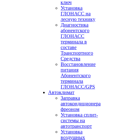
ключ
Установка
ГЛОНАСС на
лесную технику
Диагностика
абонентского
ГЛОНАСС
терминала в
составе
Транспортного
Средства
Восстановление
питания
Абонентского
терминала
ГЛОНАСС/GPS
Автоклимат
Заправка
автокондиционера
фреоном
Установка сплит-
системы на
автотранспорт
Установка
воздушных