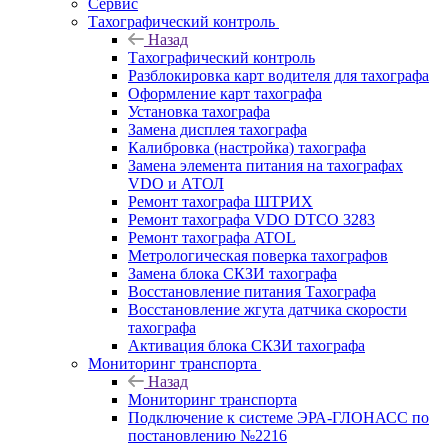
Сервис
Тахографический контроль
Назад
Тахографический контроль
Разблокировка карт водителя для тахографа
Оформление карт тахографа
Установка тахографа
Замена дисплея тахографа
Калибровка (настройка) тахографа
Замена элемента питания на тахографах
VDO и АТОЛ
Ремонт тахографа ШТРИХ
Ремонт тахографа VDO DTCO 3283
Ремонт тахографа ATOL
Метрологическая поверка тахографов
Замена блока СКЗИ тахографа
Восстановление питания Тахографа
Восстановление жгута датчика скорости
тахографа
Активация блока СКЗИ тахографа
Мониторинг транспорта
Назад
Мониторинг транспорта
Подключение к системе ЭРА-ГЛОНАСС по
постановлению №2216