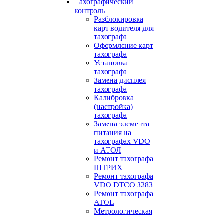
Тахографический
контроль
Разблокировка
карт водителя для
тахографа
Оформление карт
тахографа
Установка
тахографа
Замена дисплея
тахографа
Калибровка
(настройка)
тахографа
Замена элемента
питания на
тахографах VDO
и АТОЛ
Ремонт тахографа
ШТРИХ
Ремонт тахографа
VDO DTCO 3283
Ремонт тахографа
ATOL
Метрологическая