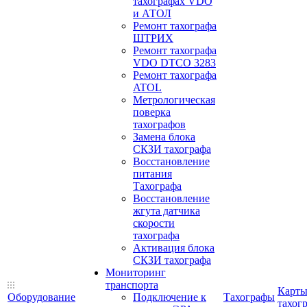
тахографах VDO
и АТОЛ
Ремонт тахографа
ШТРИХ
Ремонт тахографа
VDO DTCO 3283
Ремонт тахографа
ATOL
Метрологическая
поверка
тахографов
Замена блока
СКЗИ тахографа
Восстановление
питания
Тахографа
Восстановление
жгута датчика
скорости
тахографа
Активация блока
СКЗИ тахографа
Мониторинг
транспорта
Карт
Оборудование
Подключение к
Тахографы
тахог