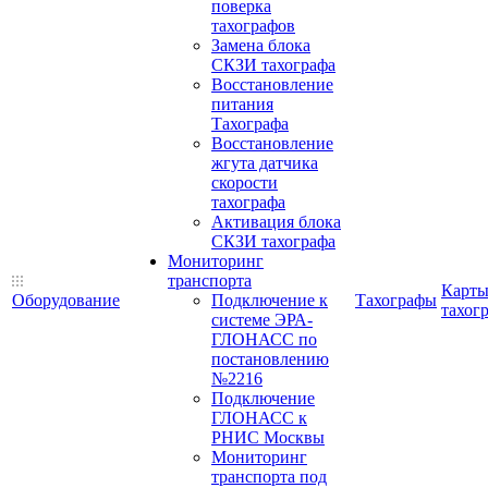
поверка
тахографов
Замена блока
СКЗИ тахографа
Восстановление
питания
Тахографа
Восстановление
жгута датчика
скорости
тахографа
Активация блока
СКЗИ тахографа
Мониторинг
транспорта
Карт
Оборудование
Подключение к
Тахографы
тахог
системе ЭРА-
ГЛОНАСС по
постановлению
№2216
Подключение
ГЛОНАСС к
РНИС Москвы
Мониторинг
транспорта под