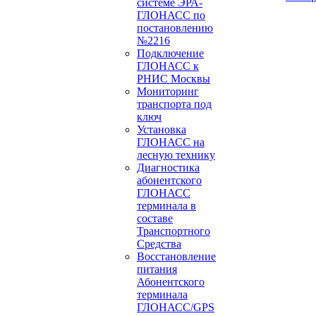
системе ЭРА-
ГЛОНАСС по
постановлению
№2216
Подключение
ГЛОНАСС к
РНИС Москвы
Мониторинг
транспорта под
ключ
Установка
ГЛОНАСС на
лесную технику
Диагностика
абонентского
ГЛОНАСС
терминала в
составе
Транспортного
Средства
Восстановление
питания
Абонентского
терминала
ГЛОНАСС/GPS