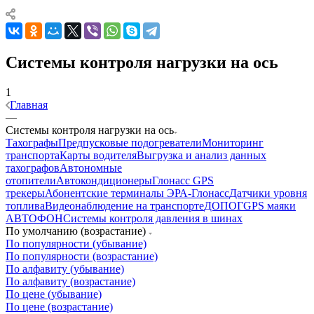
Системы контроля нагрузки на ось
1
Главная
—
Системы контроля нагрузки на ось
Тахографы
Предпусковые подогреватели
Мониторинг
транспорта
Карты водителя
Выгрузка и анализ данных
тахографов
Автономные
отопители
Автокондиционеры
Глонасс GPS
трекеры
Абонентские терминалы ЭРА-Глонасс
Датчики уровня
топлива
Видеонаблюдение на транспорте
ДОПОГ
GPS маяки
АВТОФОН
Системы контроля давления в шинах
По умолчанию (возрастание)
По популярности (убывание)
По популярности (возрастание)
По алфавиту (убывание)
По алфавиту (возрастание)
По цене (убывание)
По цене (возрастание)