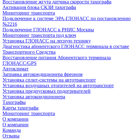
Восстановление жгута датчика скорости тахографа
Активация блока СКЗИ тахографа
Мониторинг транспорта
Подключение к системе ЭРА-ГЛОНАСС по постановлению
№2216
Подключение ГЛОНАСС к РНИС Москвы
Мониторинг транспорта под ключ
Установка ГЛОНАСС на лесную технику
Диагностика абонентского ГЛОНАСС терминала в составе
Транспортного Средства
Восстановление питания Абонентского терминала
ГЛОНАСС/GPS
Автоклимат
Заправка автокондиционера фреоном
Установка сплит-системы на автотранспорт
Установка воздушных отопителей на автотранспорт
Установка предпусковых подогревателей
Установка автокондиционера
Тахографы
Карты тахографа
Мониторинг транспорта
О компании
О компании
Команда
Отзывы