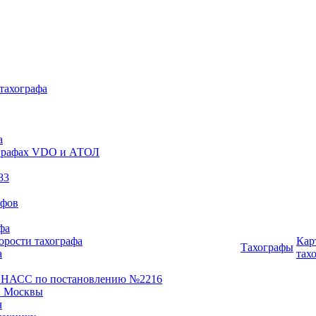
 тахографа
а
хографах VDO и АТОЛ
83
афов
фа
орости тахографа
Кар
Тахографы
а
тах
ОНАСС по постановлению №2216
 Москвы
ч