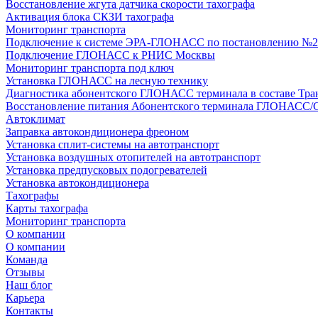
Восстановление жгута датчика скорости тахографа
Активация блока СКЗИ тахографа
Мониторинг транспорта
Подключение к системе ЭРА-ГЛОНАСС по постановлению №2
Подключение ГЛОНАСС к РНИС Москвы
Мониторинг транспорта под ключ
Установка ГЛОНАСС на лесную технику
Диагностика абонентского ГЛОНАСС терминала в составе Тра
Восстановление питания Абонентского терминала ГЛОНАСС/
Автоклимат
Заправка автокондиционера фреоном
Установка сплит-системы на автотранспорт
Установка воздушных отопителей на автотранспорт
Установка предпусковых подогревателей
Установка автокондиционера
Тахографы
Карты тахографа
Мониторинг транспорта
О компании
О компании
Команда
Отзывы
Наш блог
Карьера
Контакты