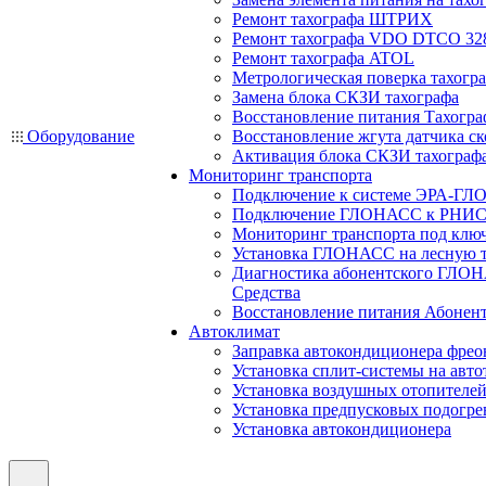
Ремонт тахографа ШТРИХ
Ремонт тахографа VDO DTCO 32
Ремонт тахографа ATOL
Метрологическая поверка тахогр
Замена блока СКЗИ тахографа
Восстановление питания Тахогра
Оборудование
Восстановление жгута датчика ск
Активация блока СКЗИ тахограф
Мониторинг транспорта
Подключение к системе ЭРА-ГЛ
Подключение ГЛОНАСС к РНИС
Мониторинг транспорта под клю
Установка ГЛОНАСС на лесную 
Диагностика абонентского ГЛОН
Средства
Восстановление питания Абоне
Автоклимат
Заправка автокондиционера фре
Установка сплит-системы на авто
Установка воздушных отопителей
Установка предпусковых подогре
Установка автокондиционера