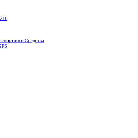
216
нспортного Средства
GPS