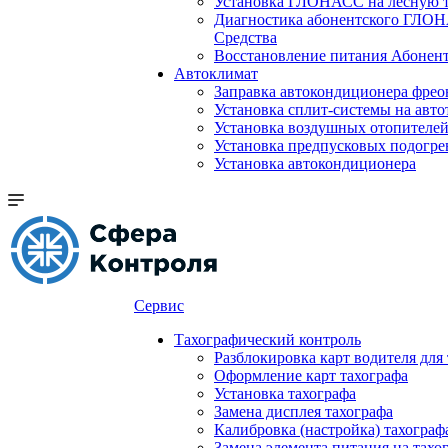
Установка ГЛОНАСС на лесную 
Диагностика абонентского ГЛОН
Средства
Восстановление питания Абоне
Автоклимат
Заправка автокондиционера фре
Установка сплит-системы на авто
Установка воздушных отопителей
Установка предпусковых подогре
Установка автокондиционера
Сервис
Тахографический контроль
Разблокировка карт водителя для
Оформление карт тахографа
Установка тахографа
Замена дисплея тахографа
Калибровка (настройка) тахограф
Замена элемента питания на та