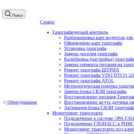
Поиск
Сервис
Тахографический контроль
Разблокировка карт водителя для
Оформление карт тахографа
Установка тахографа
Замена дисплея тахографа
Калибровка (настройка) тахограф
Замена элемента питания на та
Ремонт тахографа ШТРИХ
Ремонт тахографа VDO DTCO 32
Ремонт тахографа ATOL
Метрологическая поверка тахогр
Замена блока СКЗИ тахографа
Восстановление питания Тахогра
Оборудование
Восстановление жгута датчика ск
Активация блока СКЗИ тахограф
Мониторинг транспорта
Подключение к системе ЭРА-ГЛ
Подключение ГЛОНАСС к РНИС
Мониторинг транспорта под клю