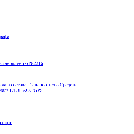
графа
остановлению №2216
а в составе Транспортного Средства
минала ГЛОНАСС/GPS
нспорт