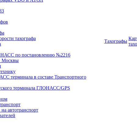
83
афов
фа
орости тахографа
Кар
Тахографы
а
тах
ОНАСС по постановлению №2216
 Москвы
ч
технику
АСС терминала в составе Транспортного
нтского терминала ГЛОНАСС/GPS
оном
транспорт
 на автотранспорт
вателей