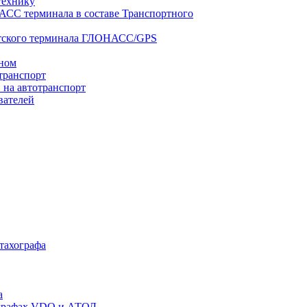
технику
АСС терминала в составе Транспортного
нтского терминала ГЛОНАСС/GPS
оном
транспорт
 на автотранспорт
вателей
 тахографа
а
хографах VDO и АТОЛ