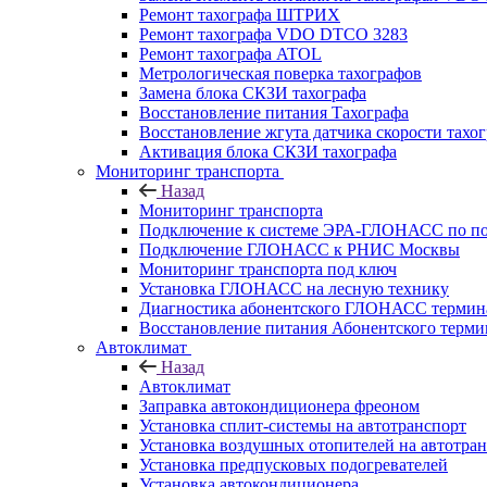
Ремонт тахографа ШТРИХ
Ремонт тахографа VDO DTCO 3283
Ремонт тахографа ATOL
Метрологическая поверка тахографов
Замена блока СКЗИ тахографа
Восстановление питания Тахографа
Восстановление жгута датчика скорости тахо
Активация блока СКЗИ тахографа
Мониторинг транспорта
Назад
Мониторинг транспорта
Подключение к системе ЭРА-ГЛОНАСС по п
Подключение ГЛОНАСС к РНИС Москвы
Мониторинг транспорта под ключ
Установка ГЛОНАСС на лесную технику
Диагностика абонентского ГЛОНАСС терминал
Восстановление питания Абонентского тер
Автоклимат
Назад
Автоклимат
Заправка автокондиционера фреоном
Установка сплит-системы на автотранспорт
Установка воздушных отопителей на автотра
Установка предпусковых подогревателей
Установка автокондиционера