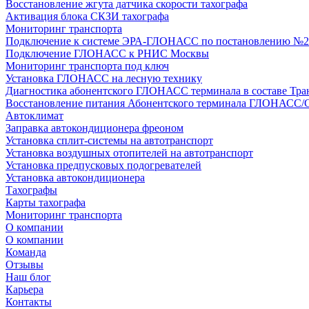
Восстановление жгута датчика скорости тахографа
Активация блока СКЗИ тахографа
Мониторинг транспорта
Подключение к системе ЭРА-ГЛОНАСС по постановлению №2
Подключение ГЛОНАСС к РНИС Москвы
Мониторинг транспорта под ключ
Установка ГЛОНАСС на лесную технику
Диагностика абонентского ГЛОНАСС терминала в составе Тра
Восстановление питания Абонентского терминала ГЛОНАСС/
Автоклимат
Заправка автокондиционера фреоном
Установка сплит-системы на автотранспорт
Установка воздушных отопителей на автотранспорт
Установка предпусковых подогревателей
Установка автокондиционера
Тахографы
Карты тахографа
Мониторинг транспорта
О компании
О компании
Команда
Отзывы
Наш блог
Карьера
Контакты