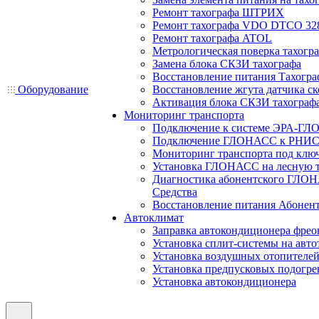
Ремонт тахографа ШТРИХ
Ремонт тахографа VDO DTCO 32
Ремонт тахографа ATOL
Метрологическая поверка тахогр
Замена блока СКЗИ тахографа
Восстановление питания Тахогра
Оборудование
Восстановление жгута датчика ск
Активация блока СКЗИ тахограф
Мониторинг транспорта
Подключение к системе ЭРА-ГЛ
Подключение ГЛОНАСС к РНИС
Мониторинг транспорта под клю
Установка ГЛОНАСС на лесную 
Диагностика абонентского ГЛОН
Средства
Восстановление питания Абоне
Автоклимат
Заправка автокондиционера фре
Установка сплит-системы на авто
Установка воздушных отопителей
Установка предпусковых подогре
Установка автокондиционера