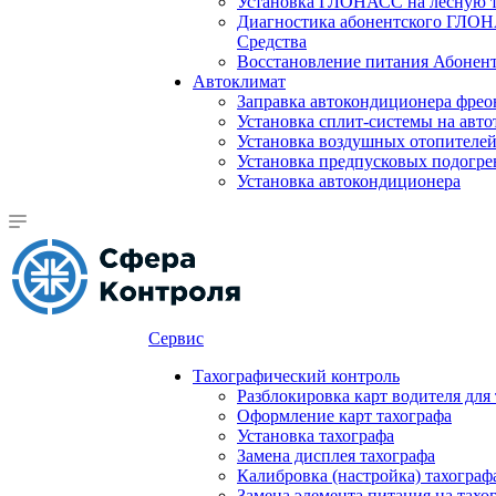
Установка ГЛОНАСС на лесную 
Диагностика абонентского ГЛОН
Средства
Восстановление питания Абоне
Автоклимат
Заправка автокондиционера фре
Установка сплит-системы на авто
Установка воздушных отопителей
Установка предпусковых подогре
Установка автокондиционера
Сервис
Тахографический контроль
Разблокировка карт водителя для
Оформление карт тахографа
Установка тахографа
Замена дисплея тахографа
Калибровка (настройка) тахограф
Замена элемента питания на та