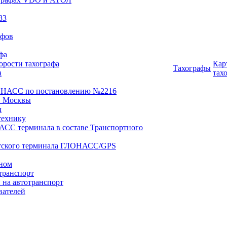
83
афов
фа
орости тахографа
Кар
Тахографы
а
тах
ОНАСС по постановлению №2216
 Москвы
ч
технику
АСС терминала в составе Транспортного
нтского терминала ГЛОНАСС/GPS
оном
транспорт
 на автотранспорт
вателей