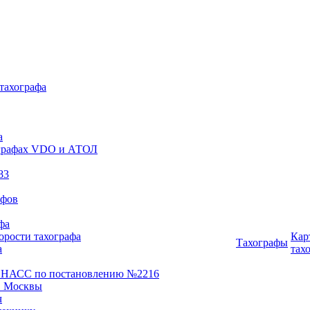
 тахографа
а
хографах VDO и АТОЛ
83
афов
фа
орости тахографа
Кар
Тахографы
а
тах
ОНАСС по постановлению №2216
 Москвы
ч