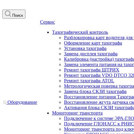
Поиск
Сервис
Тахографический контроль
Разблокировка карт водителя для
Оформление карт тахографа
Установка тахографа
Замена дисплея тахографа
Калибровка (настройка) тахограф
Замена элемента питания на та
Ремонт тахографа ШТРИХ
Ремонт тахографа VDO DTCO 32
Ремонт тахографа ATOL
Метрологическая поверка тахогр
Замена блока СКЗИ тахографа
Восстановление питания Тахогра
Оборудование
Восстановление жгута датчика ск
Активация блока СКЗИ тахограф
Мониторинг транспорта
Подключение к системе ЭРА-ГЛ
Подключение ГЛОНАСС к РНИС
Мониторинг транспорта под клю