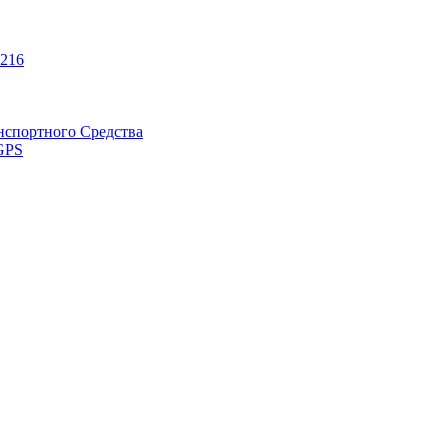
216
нспортного Средства
GPS