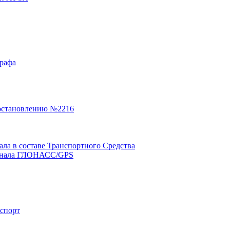
графа
остановлению №2216
а в составе Транспортного Средства
минала ГЛОНАСС/GPS
нспорт