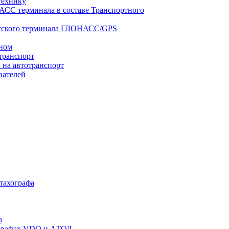
технику
АСС терминала в составе Транспортного
нтского терминала ГЛОНАСС/GPS
оном
транспорт
 на автотранспорт
вателей
 тахографа
а
хографах VDO и АТОЛ