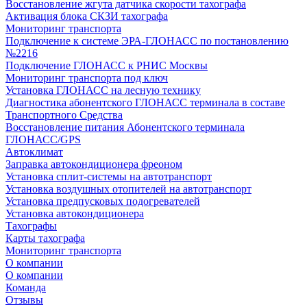
Восстановление жгута датчика скорости тахографа
Активация блока СКЗИ тахографа
Мониторинг транспорта
Подключение к системе ЭРА-ГЛОНАСС по постановлению
№2216
Подключение ГЛОНАСС к РНИС Москвы
Мониторинг транспорта под ключ
Установка ГЛОНАСС на лесную технику
Диагностика абонентского ГЛОНАСС терминала в составе
Транспортного Средства
Восстановление питания Абонентского терминала
ГЛОНАСС/GPS
Автоклимат
Заправка автокондиционера фреоном
Установка сплит-системы на автотранспорт
Установка воздушных отопителей на автотранспорт
Установка предпусковых подогревателей
Установка автокондиционера
Тахографы
Карты тахографа
Мониторинг транспорта
О компании
О компании
Команда
Отзывы