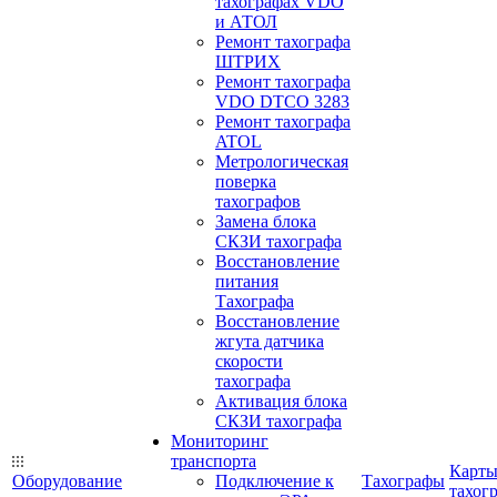
тахографах VDO
и АТОЛ
Ремонт тахографа
ШТРИХ
Ремонт тахографа
VDO DTCO 3283
Ремонт тахографа
ATOL
Метрологическая
поверка
тахографов
Замена блока
СКЗИ тахографа
Восстановление
питания
Тахографа
Восстановление
жгута датчика
скорости
тахографа
Активация блока
СКЗИ тахографа
Мониторинг
транспорта
Карт
Оборудование
Подключение к
Тахографы
тахог