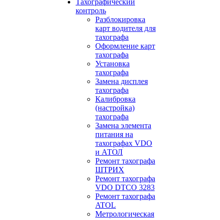
Тахографический
контроль
Разблокировка
карт водителя для
тахографа
Оформление карт
тахографа
Установка
тахографа
Замена дисплея
тахографа
Калибровка
(настройка)
тахографа
Замена элемента
питания на
тахографах VDO
и АТОЛ
Ремонт тахографа
ШТРИХ
Ремонт тахографа
VDO DTCO 3283
Ремонт тахографа
ATOL
Метрологическая