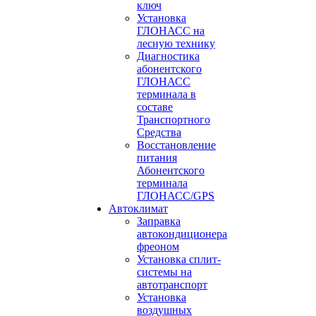
ключ
Установка
ГЛОНАСС на
лесную технику
Диагностика
абонентского
ГЛОНАСС
терминала в
составе
Транспортного
Средства
Восстановление
питания
Абонентского
терминала
ГЛОНАСС/GPS
Автоклимат
Заправка
автокондиционера
фреоном
Установка сплит-
системы на
автотранспорт
Установка
воздушных