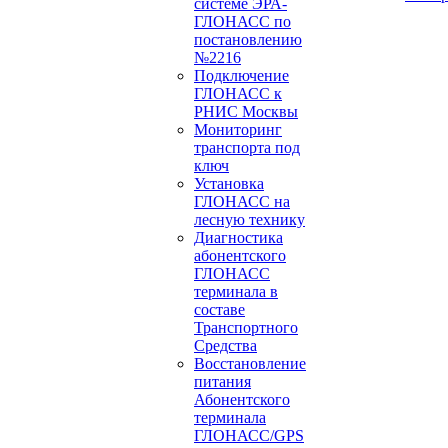
системе ЭРА-
ГЛОНАСС по
постановлению
№2216
Подключение
ГЛОНАСС к
РНИС Москвы
Мониторинг
транспорта под
ключ
Установка
ГЛОНАСС на
лесную технику
Диагностика
абонентского
ГЛОНАСС
терминала в
составе
Транспортного
Средства
Восстановление
питания
Абонентского
терминала
ГЛОНАСС/GPS