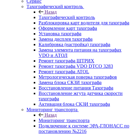
Сервис
Тахографический контроль
Назад
Тахографический контроль
Разблокировка карт водителя для тахографа
Оформление карт тахографа
Установка тахографа
Замена дисплея тахографа
Калибровка (настройка) тахографа
Замена элемента питания на тахографах
VDO и АТОЛ
Ремонт тахографа ШТРИХ
Ремонт тахографа VDO DTCO 3283
Ремонт тахографа ATOL
Метрологическая поверка тахографов
Замена блока СКЗИ тахографа
Восстановление питания Тахографа
Восстановление жгута датчика скорости
тахографа
Активация блока СКЗИ тахографа
Мониторинг транспорта
Назад
Мониторинг транспорта
Подключение к системе ЭРА-ГЛОНАСС по
постановлению №2216