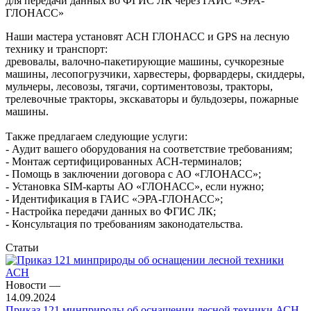
для передачи данных во ФГИС ЛК через ГАИС «ЭРА-
ГЛОНАСС»
Наши мастера установят АСН ГЛОНАСС и GPS на лесную
технику и транспорт:
древовалы, валочно-пакетирующие машины, сучкорезные
машины, лесопогрузчики, харвестеры, форвардеры, скиддеры,
мульчеры, лесовозы, тягачи, сортиментовозы, тракторы,
трелевочные тракторы, экскаваторы и бульдозеры, пожарные
машины.
Также предлагаем следующие услуги:
- Аудит вашего оборудования на соответствие требованиям;
- Монтаж сертифицированных АСН-терминалов;
- Помощь в заключении договора с АО «ГЛОНАСС»;
- Установка SIM-карты АО «ГЛОНАСС», если нужно;
- Идентификация в ГАИС «ЭРА-ГЛОНАСС»;
- Настройка передачи данных во ФГИС ЛК;
- Консультация по требованиям законодательства.
Статьи
Новости
—
14.09.2024
Приказ 121 минприроды об оснащении лесной техники АСН