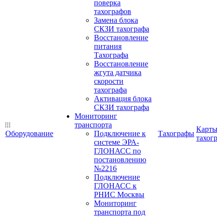
поверка
тахографов
Замена блока
СКЗИ тахографа
Восстановление
питания
Тахографа
Восстановление
жгута датчика
скорости
тахографа
Активация блока
СКЗИ тахографа
Мониторинг
транспорта
Карт
Оборудование
Подключение к
Тахографы
тахог
системе ЭРА-
ГЛОНАСС по
постановлению
№2216
Подключение
ГЛОНАСС к
РНИС Москвы
Мониторинг
транспорта под