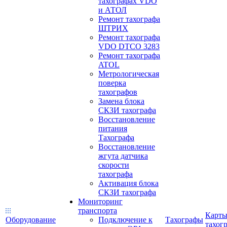
тахографах VDO
и АТОЛ
Ремонт тахографа
ШТРИХ
Ремонт тахографа
VDO DTCO 3283
Ремонт тахографа
ATOL
Метрологическая
поверка
тахографов
Замена блока
СКЗИ тахографа
Восстановление
питания
Тахографа
Восстановление
жгута датчика
скорости
тахографа
Активация блока
СКЗИ тахографа
Мониторинг
транспорта
Карт
Оборудование
Подключение к
Тахографы
тахог