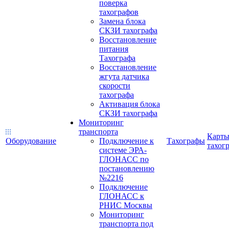
поверка
тахографов
Замена блока
СКЗИ тахографа
Восстановление
питания
Тахографа
Восстановление
жгута датчика
скорости
тахографа
Активация блока
СКЗИ тахографа
Мониторинг
транспорта
Карт
Оборудование
Подключение к
Тахографы
тахог
системе ЭРА-
ГЛОНАСС по
постановлению
№2216
Подключение
ГЛОНАСС к
РНИС Москвы
Мониторинг
транспорта под