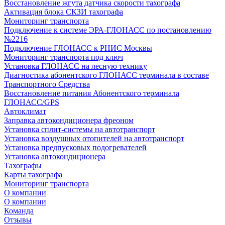
Восстановление жгута датчика скорости тахографа
Активация блока СКЗИ тахографа
Мониторинг транспорта
Подключение к системе ЭРА-ГЛОНАСС по постановлению
№2216
Подключение ГЛОНАСС к РНИС Москвы
Мониторинг транспорта под ключ
Установка ГЛОНАСС на лесную технику
Диагностика абонентского ГЛОНАСС терминала в составе
Транспортного Средства
Восстановление питания Абонентского терминала
ГЛОНАСС/GPS
Автоклимат
Заправка автокондиционера фреоном
Установка сплит-системы на автотранспорт
Установка воздушных отопителей на автотранспорт
Установка предпусковых подогревателей
Установка автокондиционера
Тахографы
Карты тахографа
Мониторинг транспорта
О компании
О компании
Команда
Отзывы