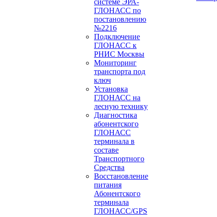
системе ЭРА-
ГЛОНАСС по
постановлению
№2216
Подключение
ГЛОНАСС к
РНИС Москвы
Мониторинг
транспорта под
ключ
Установка
ГЛОНАСС на
лесную технику
Диагностика
абонентского
ГЛОНАСС
терминала в
составе
Транспортного
Средства
Восстановление
питания
Абонентского
терминала
ГЛОНАСС/GPS