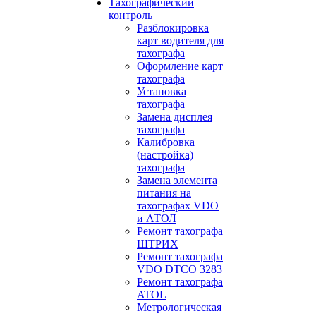
Тахографический
контроль
Разблокировка
карт водителя для
тахографа
Оформление карт
тахографа
Установка
тахографа
Замена дисплея
тахографа
Калибровка
(настройка)
тахографа
Замена элемента
питания на
тахографах VDO
и АТОЛ
Ремонт тахографа
ШТРИХ
Ремонт тахографа
VDO DTCO 3283
Ремонт тахографа
ATOL
Метрологическая