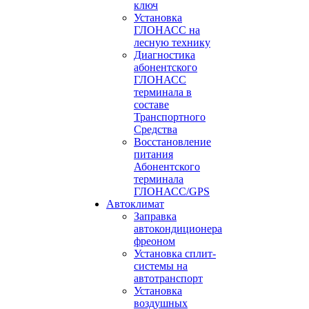
ключ
Установка
ГЛОНАСС на
лесную технику
Диагностика
абонентского
ГЛОНАСС
терминала в
составе
Транспортного
Средства
Восстановление
питания
Абонентского
терминала
ГЛОНАСС/GPS
Автоклимат
Заправка
автокондиционера
фреоном
Установка сплит-
системы на
автотранспорт
Установка
воздушных