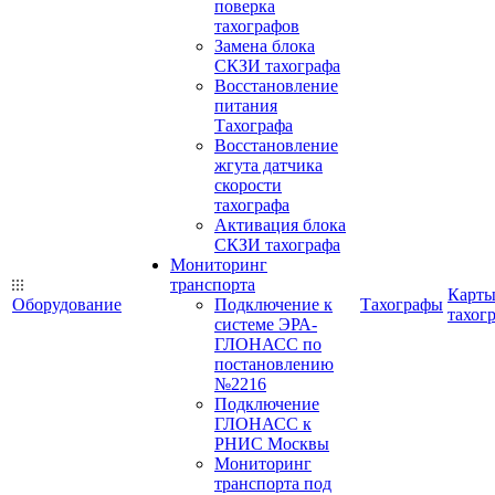
поверка
тахографов
Замена блока
СКЗИ тахографа
Восстановление
питания
Тахографа
Восстановление
жгута датчика
скорости
тахографа
Активация блока
СКЗИ тахографа
Мониторинг
транспорта
Карт
Оборудование
Подключение к
Тахографы
тахог
системе ЭРА-
ГЛОНАСС по
постановлению
№2216
Подключение
ГЛОНАСС к
РНИС Москвы
Мониторинг
транспорта под