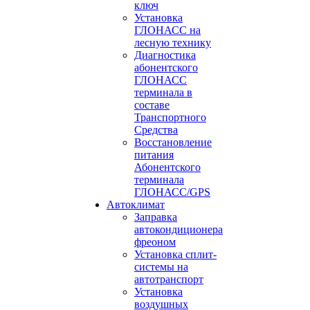
ключ
Установка
ГЛОНАСС на
лесную технику
Диагностика
абонентского
ГЛОНАСС
терминала в
составе
Транспортного
Средства
Восстановление
питания
Абонентского
терминала
ГЛОНАСС/GPS
Автоклимат
Заправка
автокондиционера
фреоном
Установка сплит-
системы на
автотранспорт
Установка
воздушных