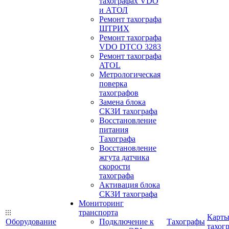
тахографах VDO
и АТОЛ
Ремонт тахографа
ШТРИХ
Ремонт тахографа
VDO DTCO 3283
Ремонт тахографа
ATOL
Метрологическая
поверка
тахографов
Замена блока
СКЗИ тахографа
Восстановление
питания
Тахографа
Восстановление
жгута датчика
скорости
тахографа
Активация блока
СКЗИ тахографа
Мониторинг
транспорта
Карт
Оборудование
Подключение к
Тахографы
тахог