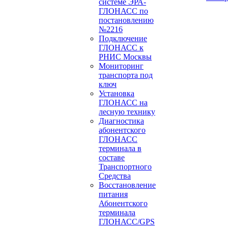
системе ЭРА-
ГЛОНАСС по
постановлению
№2216
Подключение
ГЛОНАСС к
РНИС Москвы
Мониторинг
транспорта под
ключ
Установка
ГЛОНАСС на
лесную технику
Диагностика
абонентского
ГЛОНАСС
терминала в
составе
Транспортного
Средства
Восстановление
питания
Абонентского
терминала
ГЛОНАСС/GPS