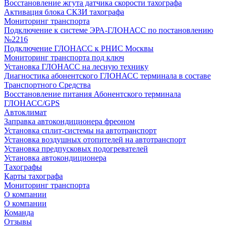
Восстановление жгута датчика скорости тахографа
Активация блока СКЗИ тахографа
Мониторинг транспорта
Подключение к системе ЭРА-ГЛОНАСС по постановлению
№2216
Подключение ГЛОНАСС к РНИС Москвы
Мониторинг транспорта под ключ
Установка ГЛОНАСС на лесную технику
Диагностика абонентского ГЛОНАСС терминала в составе
Транспортного Средства
Восстановление питания Абонентского терминала
ГЛОНАСС/GPS
Автоклимат
Заправка автокондиционера фреоном
Установка сплит-системы на автотранспорт
Установка воздушных отопителей на автотранспорт
Установка предпусковых подогревателей
Установка автокондиционера
Тахографы
Карты тахографа
Мониторинг транспорта
О компании
О компании
Команда
Отзывы