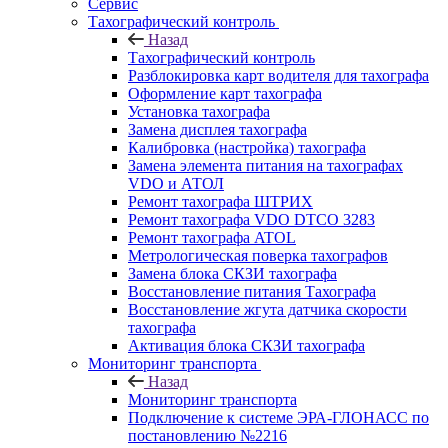
Сервис
Тахографический контроль
Назад
Тахографический контроль
Разблокировка карт водителя для тахографа
Оформление карт тахографа
Установка тахографа
Замена дисплея тахографа
Калибровка (настройка) тахографа
Замена элемента питания на тахографах
VDO и АТОЛ
Ремонт тахографа ШТРИХ
Ремонт тахографа VDO DTCO 3283
Ремонт тахографа ATOL
Метрологическая поверка тахографов
Замена блока СКЗИ тахографа
Восстановление питания Тахографа
Восстановление жгута датчика скорости
тахографа
Активация блока СКЗИ тахографа
Мониторинг транспорта
Назад
Мониторинг транспорта
Подключение к системе ЭРА-ГЛОНАСС по
постановлению №2216