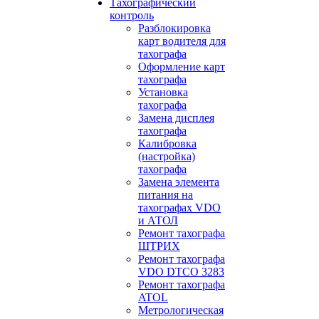
Тахографический
контроль
Разблокировка
карт водителя для
тахографа
Оформление карт
тахографа
Установка
тахографа
Замена дисплея
тахографа
Калибровка
(настройка)
тахографа
Замена элемента
питания на
тахографах VDO
и АТОЛ
Ремонт тахографа
ШТРИХ
Ремонт тахографа
VDO DTCO 3283
Ремонт тахографа
ATOL
Метрологическая