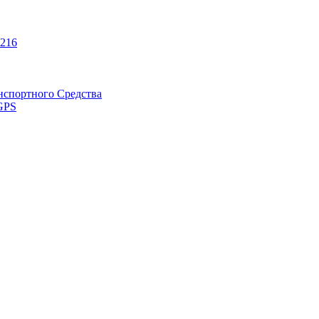
216
нспортного Средства
GPS