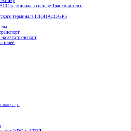
технику
АСС терминала в составе Транспортного
нтского терминала ГЛОНАСС/GPS
оном
транспорт
 на автотранспорт
вателей
 тахографа
а
хографах VDO и АТОЛ