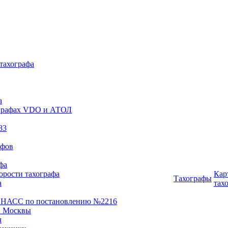
 тахографа
а
хографах VDO и АТОЛ
83
афов
фа
орости тахографа
Кар
Тахографы
а
тах
ОНАСС по постановлению №2216
 Москвы
ч