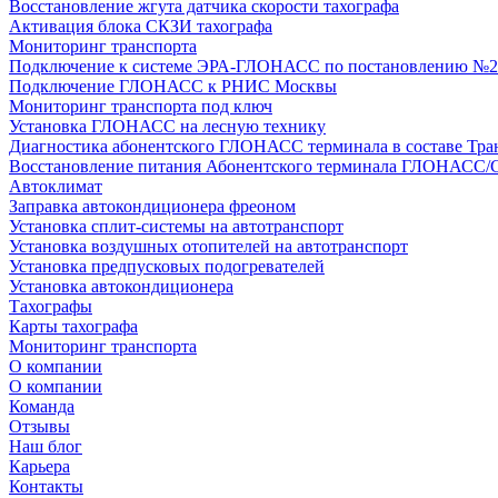
Восстановление жгута датчика скорости тахографа
Активация блока СКЗИ тахографа
Мониторинг транспорта
Подключение к системе ЭРА-ГЛОНАСС по постановлению №2
Подключение ГЛОНАСС к РНИС Москвы
Мониторинг транспорта под ключ
Установка ГЛОНАСС на лесную технику
Диагностика абонентского ГЛОНАСС терминала в составе Тра
Восстановление питания Абонентского терминала ГЛОНАСС/
Автоклимат
Заправка автокондиционера фреоном
Установка сплит-системы на автотранспорт
Установка воздушных отопителей на автотранспорт
Установка предпусковых подогревателей
Установка автокондиционера
Тахографы
Карты тахографа
Мониторинг транспорта
О компании
О компании
Команда
Отзывы
Наш блог
Карьера
Контакты