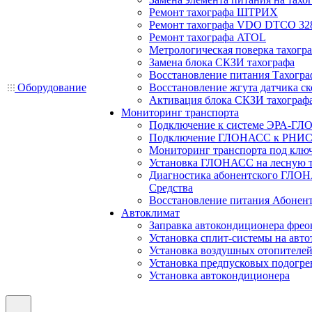
Ремонт тахографа ШТРИХ
Ремонт тахографа VDO DTCO 32
Ремонт тахографа ATOL
Метрологическая поверка тахогр
Замена блока СКЗИ тахографа
Восстановление питания Тахогра
Оборудование
Восстановление жгута датчика ск
Активация блока СКЗИ тахограф
Мониторинг транспорта
Подключение к системе ЭРА-ГЛ
Подключение ГЛОНАСС к РНИС
Мониторинг транспорта под клю
Установка ГЛОНАСС на лесную 
Диагностика абонентского ГЛОН
Средства
Восстановление питания Абоне
Автоклимат
Заправка автокондиционера фре
Установка сплит-системы на авто
Установка воздушных отопителей
Установка предпусковых подогре
Установка автокондиционера