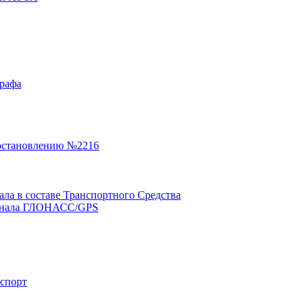
графа
остановлению №2216
а в составе Транспортного Средства
минала ГЛОНАСС/GPS
нспорт