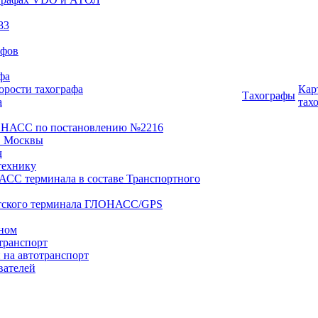
83
афов
фа
орости тахографа
Кар
Тахографы
а
тах
ОНАСС по постановлению №2216
 Москвы
ч
технику
АСС терминала в составе Транспортного
нтского терминала ГЛОНАСС/GPS
оном
транспорт
 на автотранспорт
вателей